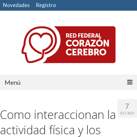
Novedades
Registro
Menú
Comunidad
7
Como interaccionan la
CUIDE SU CORAZÓN
OCT 2021
CUIDE SU CEREBRO
actividad física y los
HAGA EJERCICIO