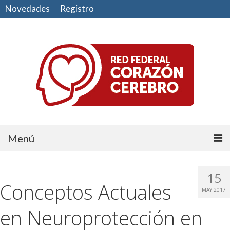
Novedades
Registro
Menú
Comunidad
15
Conceptos Actuales
CUIDE SU CORAZÓN
MAY 2017
CUIDE SU CEREBRO
en Neuroprotección en
HAGA EJERCICIO