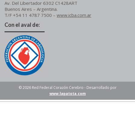
Av. Del Libertador 6302 C1428ART
Buenos Aires – Argentina.
T/F +54 11 4787 7500 –
www.icba.com.ar
Con el aval de:
© 2026 Red Federal Corazón Cerebro - Desarrollado por
www.lapatota.com