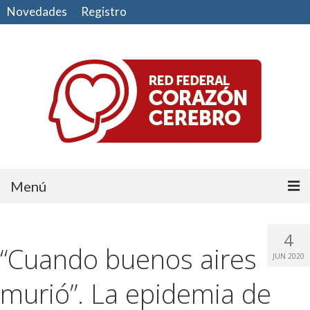
Novedades
Registro
Menú
Comunidad
4
“Cuando buenos aires
CUIDE SU CORAZÓN
JUN 2020
CUIDE SU CEREBRO
murió”. La epidemia de
HAGA EJERCICIO