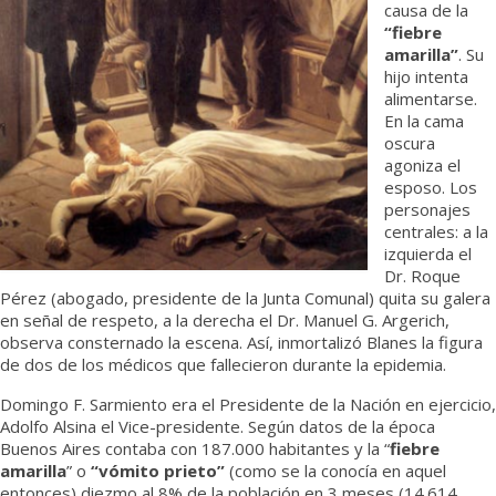
causa de la
“fiebre
amarilla”
. Su
hijo intenta
alimentarse.
En la cama
oscura
agoniza el
esposo. Los
personajes
centrales: a la
izquierda el
Dr. Roque
Pérez (abogado, presidente de la Junta Comunal) quita su galera
en señal de respeto, a la derecha el Dr. Manuel G. Argerich,
observa consternado la escena. Así, inmortalizó Blanes la figura
de dos de los médicos que fallecieron durante la epidemia.
Domingo F. Sarmiento era el Presidente de la Nación en ejercicio,
Adolfo Alsina el Vice-presidente. Según datos de la época
Buenos Aires contaba con 187.000 habitantes y la “
fiebre
amarilla
” o
“vómito prieto”
(como se la conocía en aquel
entonces) diezmo al 8% de la población en 3 meses (14.614