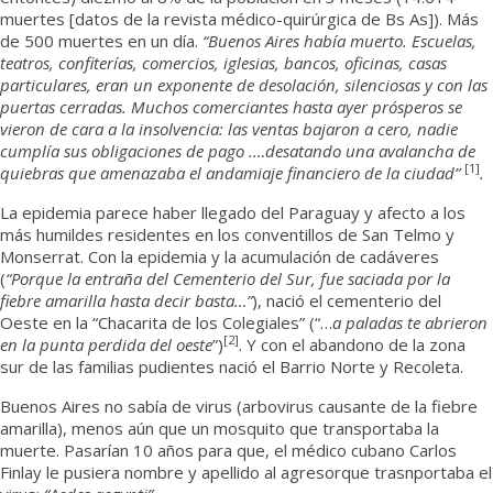
muertes [datos de la revista médico-quirúrgica de Bs As]). Más
de 500 muertes en un día.
“Buenos Aires había muerto. Escuelas,
teatros, confiterías, comercios, iglesias, bancos, oficinas, casas
particulares, eran un exponente de desolación, silenciosas y con las
puertas cerradas. Muchos comerciantes hasta ayer prósperos se
vieron de cara a la insolvencia: las ventas bajaron a cero, nadie
cumplía sus obligaciones de pago .…desatando una avalancha de
[1]
quiebras que amenazaba el andamiaje financiero de la ciudad”
.
La epidemia parece haber llegado del Paraguay y afecto a los
más humildes residentes en los conventillos de San Telmo y
Monserrat. Con la epidemia y la acumulación de cadáveres
(
“Porque la entraña del Cementerio del Sur, fue saciada por la
fiebre amarilla hasta decir basta…”
), nació el cementerio del
Oeste en la “Chacarita de los Colegiales” (“…
a paladas te abrieron
[2]
en la punta perdida del oeste
”)
. Y con el abandono de la zona
sur de las familias pudientes nació el Barrio Norte y Recoleta.
Buenos Aires no sabía de virus (arbovirus causante de la fiebre
amarilla), menos aún que un mosquito que transportaba la
muerte. Pasarían 10 años para que, el médico cubano Carlos
Finlay le pusiera nombre y apellido al agresorque trasnportaba el