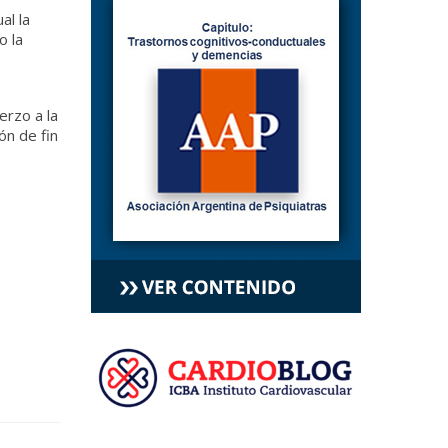
al la
o la
erzo a la
ón de fin