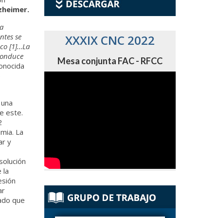
zheimer.
a
ntes se
XXXIX CNC 2022
co [1]…La
conduce
Mesa conjunta FAC - RFCC
conocida
e
 una
e este.
2
mia. La
ar y
solución
 la
esión
ar
rado que