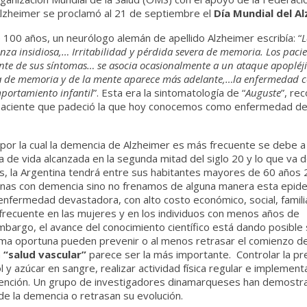
Alzheimer se proclamó al 21 de septiembre el
Día Mundial del Al
100 años, un neurólogo alemán de apellido Alzheimer escribía: “
L
a insidiosa,… Irritabilidad y pérdida severa de memoria. Los pacie
e de sus síntomas… se asocia ocasionalmente a un ataque apopléji
a de memoria y de la mente aparece más adelante,…la enfermedad 
mportamiento infantil
”. Esta era la sintomatología de “
Auguste
”, re
paciente que padeció la que hoy conocemos como enfermedad d
a por la cual la demencia de Alzheimer es más frecuente se debe a
 de vida alcanzada en la segunda mitad del siglo 20 y lo que va d
, la Argentina tendrá entre sus habitantes mayores de 60 años 
onas con demencia sino no frenamos de alguna manera esta epide
nfermedad devastadora, con alto costo económico, social, famili
frecuente en las mujeres y en los individuos con menos años de
embargo, el avance del conocimiento científico está dando posible 
rma oportuna pueden prevenir o al menos retrasar el comienzo de
a
“salud vascular”
parece ser la más importante. Controlar la pr
 y azúcar en sangre, realizar actividad física regular e implement
revención. Un grupo de investigadores dinamarqueses han demost
de la demencia o retrasan su evolución.