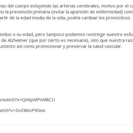
as del cuerpo incluyendo las arterias cerebrales, motivo por el cu
o la prevención primaria (evitar la aparición de enfermedad) com
artir de la edad media de la vida, podría cambiar los pronósticos
ividuo o su edad, pero tampoco podemos restringir nuestro esfu
e Alzheimer (que por cierto es necesaria), sino que nuestra raz
 sustento así como promocionar y preservar la salud vascular.
.com/watch?v=Qn6pMPnM8CU
/watch?v=DvE8bsP9Gno