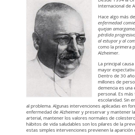
Internacional de 
Hace algo más de 
enfermedad comienz
quejan amargament
pérdida progresiv
al estupor y al co
como la primera 
Alzheimer.
La principal caus
mayor expectativa
Dentro de 30 años
millones de pers
demencia es una e
personal. Es más 
escolaridad. Sin 
al problema. Algunas intervenciones aplicadas en fo
enfermedad de Alzheimer y preservar y mantener l
arterial, mantener los valores normales de colesterol
hábitos de vida saludables son los pilares de la p
estas simples intervenciones previenen la aparición 