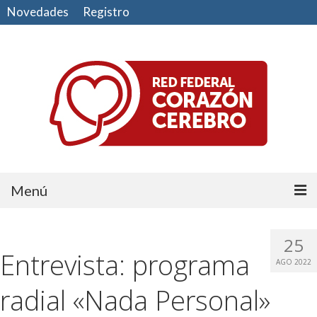
Novedades
Registro
Menú
Comunidad
25
Entrevista: programa
CUIDE SU CORAZÓN
AGO 2022
CUIDE SU CEREBRO
radial «Nada Personal»
HAGA EJERCICIO