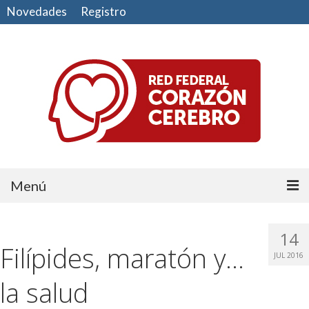
Novedades
Registro
Menú
Comunidad
14
Filípides, maratón y…
CUIDE SU CORAZÓN
JUL 2016
CUIDE SU CEREBRO
la salud
HAGA EJERCICIO