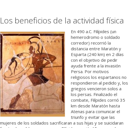
Médicos
Los beneficios de la actividad física
Institucional
En 490 a.C. Filípides (un
hemerodromo o soldado
corredor) recorrió la
distancia entre Maratón y
Esparta (240 km) en 2 días
con el objetivo de pedir
ayuda frente a la invasión
Persa. Por motivos
religiosos los espartanos no
respondieron al pedido y, los
griegos vencieron solos a
los persas. Finalizado el
combate, Filípides corrió 35
km desde Maratón hasta
Atenas para comunicar el
triunfo y evitar que las
mujeres de los soldados sacrificaran a sus hijas y se suicidaran