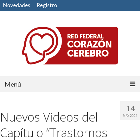
Novedades
Registro
Menú
Comunidad
14
Nuevos Videos del
CUIDE SU CORAZÓN
MAY 2021
CUIDE SU CEREBRO
Capítulo “Trastornos
HAGA EJERCICIO