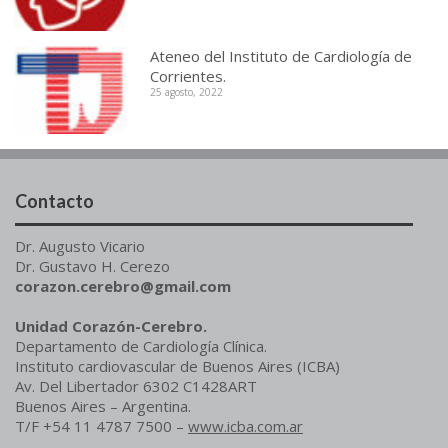
Ateneo del Instituto de Cardiología de
Corrientes.
25 agosto, 2022
Contacto
Dr. Augusto Vicario
Dr. Gustavo H. Cerezo
corazon.cerebro@gmail.com
Unidad Corazón-Cerebro.
Departamento de Cardiología Clínica.
Instituto cardiovascular de Buenos Aires (ICBA)
Av. Del Libertador 6302 C1428ART
Buenos Aires – Argentina.
T/F +54 11 4787 7500 –
www.icba.com.ar