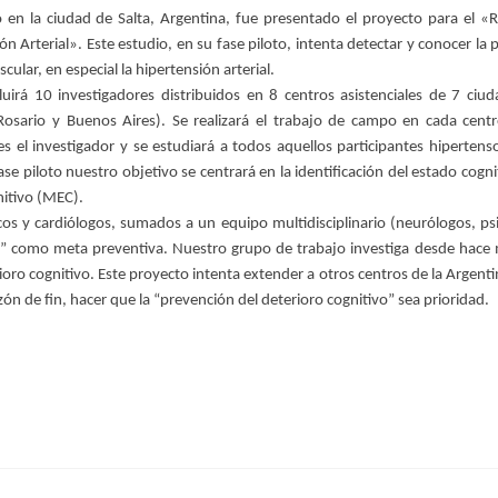
 en la ciudad de Salta, Argentina, fue presentado el proyecto para el «R
 Arterial». Este estudio, en su fase piloto, intenta detectar y conocer la 
ular, en especial la hipertensión arterial.
uirá 10 investigadores distribuidos en 8 centros asistenciales de 7 ciud
Rosario y Buenos Aires). Se realizará el trabajo de campo en cada cent
ades el investigador y se estudiará a todos aquellos participantes hiperten
se piloto nuestro objetivo se centrará en la identificación del estado cogni
nitivo (MEC).
icos y cardiólogos, sumados a un equipo multidisciplinario (neurólogos, ps
” como meta preventiva. Nuestro grupo de trabajo investiga desde hace
rioro cognitivo. Este proyecto intenta extender a otros centros de la Argent
n de fin, hacer que la “prevención del deterioro cognitivo” sea prioridad.