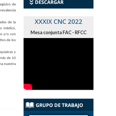
egistro de
prevalencia
XXXIX CNC 2022
ades de la
ro médico,
Mesa conjunta FAC - RFCC
sos y/o con
tivo de los
iquiatras y
 más de 10
ina nuestra