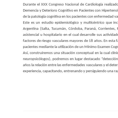
Durante el XXX Congreso Nacional de Cardiología realizado
Demencia y Deterioro Cognitivo en Pacientes con Hipertensión
de la patología cognitiva en los pacientes con enfermedad vasc
Este es un estudio epidemiológico y multicéntrico que incl
Argentina (Salta, Tucumán, Córdoba, Paraná, Corrientes, 
asistencial u hospitalario en el cual desarrolle sus activid
factores de riesgo vasculares mayores de 18 años. En esta fa
pacientes mediante la utilización de un Mínimo Examen Cog
Así, construiremos una situación conceptual en la cual clín
neuropsicólogos), podremos en lugar destacado “detección
años la relación entre las enfermedades vasculares y el dete
experiencia, capacitando, entrenando y persiguiendo una razó