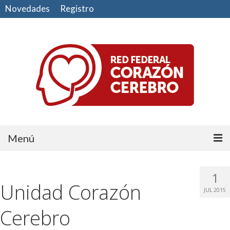
Novedades
Registro
Menú
Comunidad
1
Unidad Corazón
CUIDE SU CORAZÓN
JUL 2015
CUIDE SU CEREBRO
Cerebro
HAGA EJERCICIO