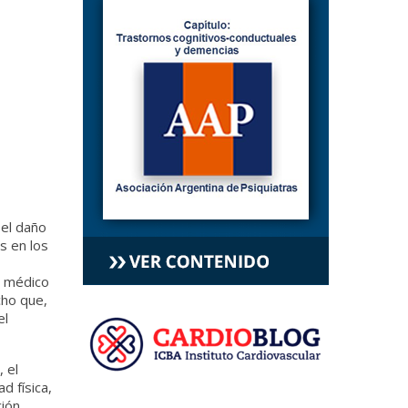
el daño
s en los
el médico
cho que,
el
 el
d física,
ción