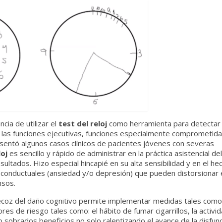
cia de utilizar el
test del reloj
como herramienta para detectar 
de las funciones ejecutivas, funciones especialmente comprometida
sentó algunos casos clínicos de pacientes jóvenes con severas
loj
es sencillo y rápido de administrar en la práctica asistencial d
resultados. Hizo especial hincapié en su alta sensibilidad y en el he
s conductuales (ansiedad y/o depresión) que pueden distorsionar 
nsos.
recoz del daño cognitivo permite implementar medidas tales como,
res de riesgo tales como: el hábito de fumar cigarrillos, la activida
 sobrados beneficios no solo ralentizando el avance de la disfun