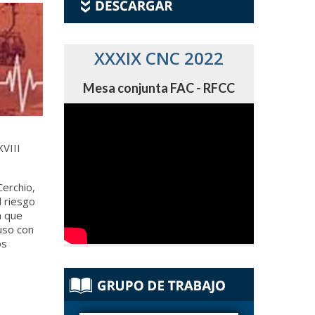
XXXIX CNC 2022
Mesa conjunta FAC - RFCC
XVIII
Cerchio,
l riesgo
a que
uso con
os