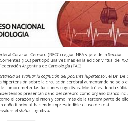
Federal Corazón-Cerebro (RFCC) región NEA y jefe de la Sección
Corrientes (ICC) participó una vez más en la edición virtual del XX
Federación Argentina de Cardiología (FAC).
rtancia de evaluar la cognición del paciente hipertenso”
, el Dr. De 
a hipertensión sobre la circulación cerebral aumentando no solo e
de comprometer las funciones cognitivas. Mostró evidencia sólid
ipertensos presentan daño del cerebro como órgano blanco incl
mo el corazón y el riñon y como, más de la tercera parte de ell
in daño funcional, haciendo imprescindible el uso de test
evaluar el
status
cognitivo.