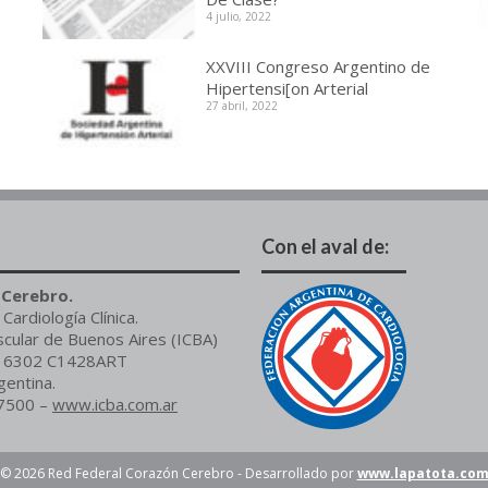
4 julio, 2022
XXVIII Congreso Argentino de
Hipertensi[on Arterial
27 abril, 2022
Con el aval de:
-Cerebro.
ardiología Clínica.
scular de Buenos Aires (ICBA)
or 6302 C1428ART
gentina.
 7500 –
www.icba.com.ar
© 2026 Red Federal Corazón Cerebro - Desarrollado por
www.lapatota.co