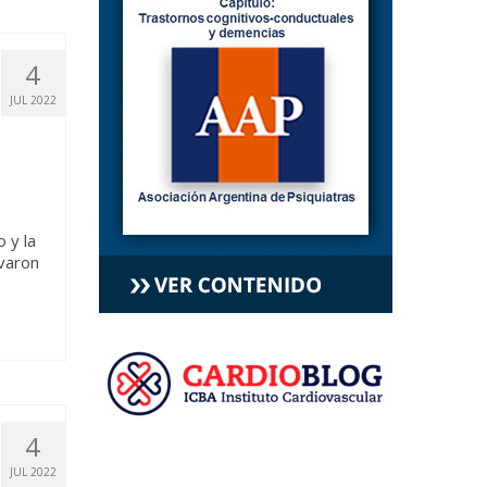
4
JUL 2022
 y la
varon
4
JUL 2022