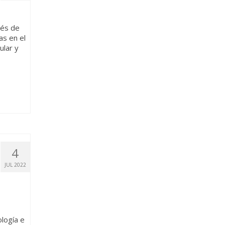
ués de
as en el
ular y
4
JUL 2022
logía e